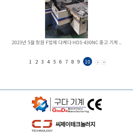
2023년 5월 창원 F업체 다케다 HDS-430NC 중고 기계 ..
1
2
3
4
5
6
7
8
9
10
씨제이테크놀러지