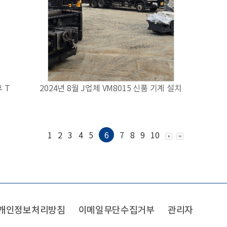
 T
2024년 8월 J업체 VM8015 신품 기계 설치
1
2
3
4
5
6
7
8
9
10
개인정보처리방침
이메일무단수집거부
관리자