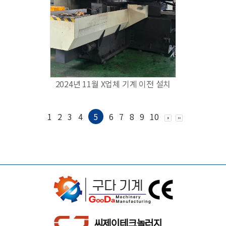
2024년 11월 X업체 기계 이전 설치
1
2
3
4
5
6
7
8
9
10
씨제이테크놀러지